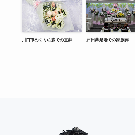
川口市めぐりの森での直葬
戸田葬祭場での家族葬