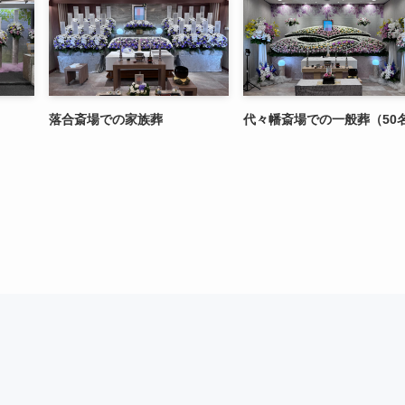
落合斎場での家族葬
代々幡斎場での一般葬（50